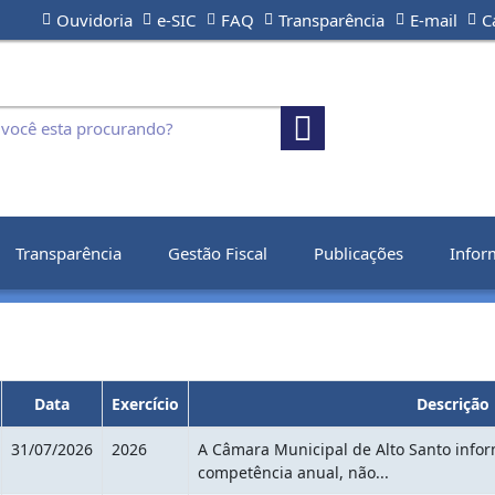
Ouvidoria
e-SIC
FAQ
Transparência
E-mail
C
Transparência
Gestão Fiscal
Publicações
Infor
Data
Exercício
Descrição
31/07/2026
2026
A Câmara Municipal de Alto Santo info
competência anual, não...