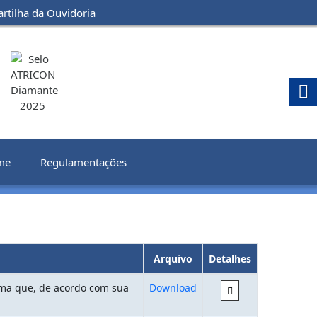
artilha da Ouvidoria
me
Regulamentações
Arquivo
Detalhes
rma que, de acordo com sua
Download