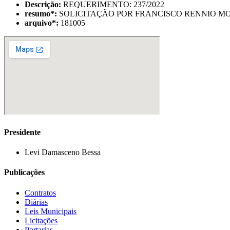
Descrição:
REQUERIMENTO: 237/2022
resumo
*
:
SOLICITAÇÃO POR FRANCISCO RENNIO M
arquivo
*
:
181005
Presidente
Levi Damasceno Bessa
Publicações
Contratos
Diárias
Leis Municipais
Licitações
Portarias