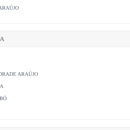
ARAÚJO
RA
DRADE ARAÚJO
RA
ABÓ