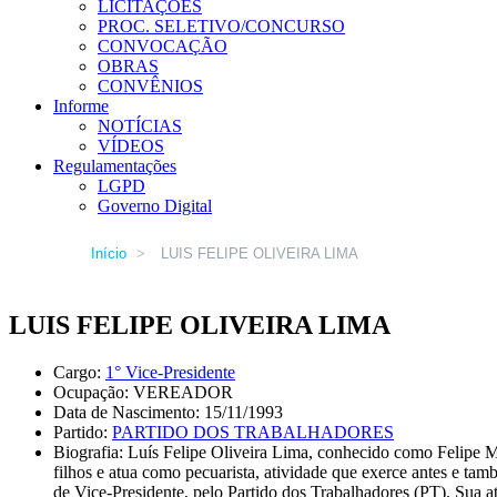
LICITAÇÕES
PROC. SELETIVO/CONCURSO
CONVOCAÇÃO
OBRAS
CONVÊNIOS
Informe
NOTÍCIAS
VÍDEOS
Regulamentações
LGPD
Governo Digital
Início
>
LUIS FELIPE OLIVEIRA LIMA
LUIS FELIPE OLIVEIRA LIMA
Cargo:
1° Vice-Presidente
Ocupação: VEREADOR
Data de Nascimento: 15/11/1993
Partido:
PARTIDO DOS TRABALHADORES
Biografia: Luís Felipe Oliveira Lima, conhecido como Felipe Mer
filhos e atua como pecuarista, atividade que exerce antes e t
de Vice-Presidente, pelo Partido dos Trabalhadores (PT). Sua a