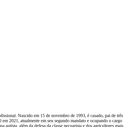
rofissional. Nascido em 15 de novembro de 1993, é casado, pai de três
cipal em 2021, atualmente em seu segundo mandato e ocupando o cargo
 autista, além da defesa da classe pecuarista e dos agricultores mais