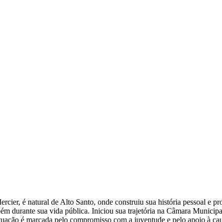
cier, é natural de Alto Santo, onde construiu sua história pessoal e p
ambém durante sua vida pública. Iniciou sua trajetória na Câmara Muni
tuação é marcada pelo compromisso com a juventude e pelo apoio à causa