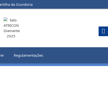
artilha da Ouvidoria
me
Regulamentações