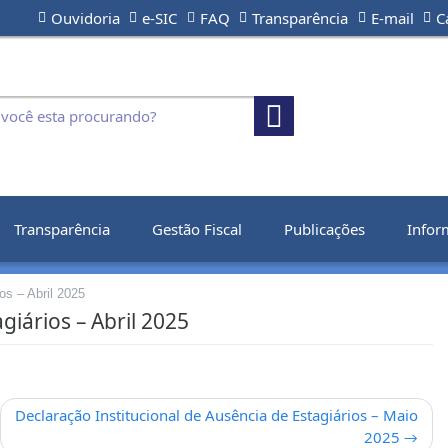
Ouvidoria
e-SIC
FAQ
Transparência
E-mail
C
Transparência
Gestão Fiscal
Publicações
Infor
os – Abril 2025
giários – Abril 2025
Declaração Institucional de Ausência de Estagiários – Maio
2025