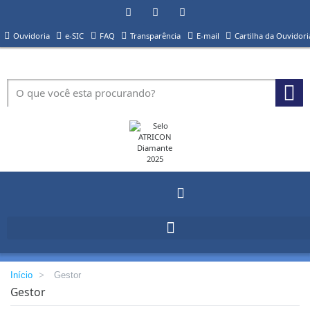
Ouvidoria
e-SIC
FAQ
Transparência
E-mail
Cartilha da Ouvidori
Início
>
Gestor
Gestor