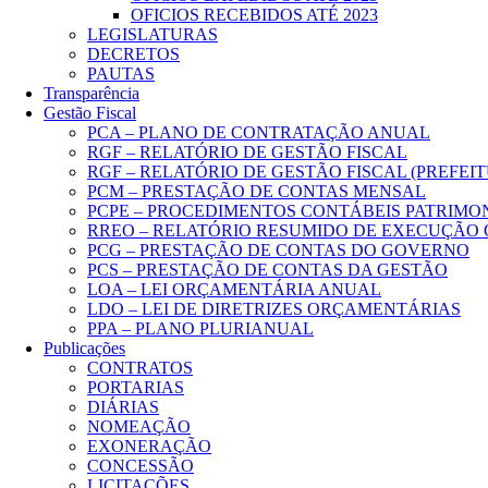
OFICIOS RECEBIDOS ATÉ 2023
LEGISLATURAS
DECRETOS
PAUTAS
Transparência
Gestão Fiscal
PCA – PLANO DE CONTRATAÇÃO ANUAL
RGF – RELATÓRIO DE GESTÃO FISCAL
RGF – RELATÓRIO DE GESTÃO FISCAL (PREFEI
PCM – PRESTAÇÃO DE CONTAS MENSAL
PCPE – PROCEDIMENTOS CONTÁBEIS PATRIMONI
RREO – RELATÓRIO RESUMIDO DE EXECUÇÃO
PCG – PRESTAÇÃO DE CONTAS DO GOVERNO
PCS – PRESTAÇÃO DE CONTAS DA GESTÃO
LOA – LEI ORÇAMENTÁRIA ANUAL
LDO – LEI DE DIRETRIZES ORÇAMENTÁRIAS
PPA – PLANO PLURIANUAL
Publicações
CONTRATOS
PORTARIAS
DIÁRIAS
NOMEAÇÃO
EXONERAÇÃO
CONCESSÃO
LICITAÇÕES