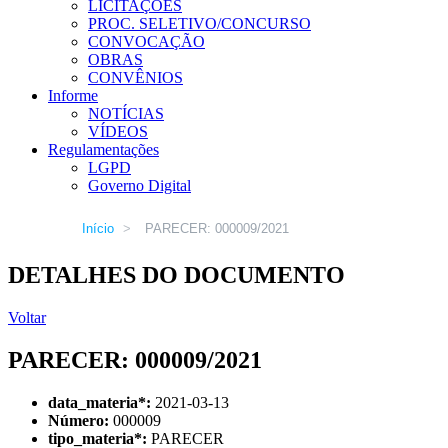
LICITAÇÕES
PROC. SELETIVO/CONCURSO
CONVOCAÇÃO
OBRAS
CONVÊNIOS
Informe
NOTÍCIAS
VÍDEOS
Regulamentações
LGPD
Governo Digital
Início
>
PARECER: 000009/2021
DETALHES DO DOCUMENTO
Voltar
PARECER: 000009/2021
data_materia
*
:
2021-03-13
Número:
000009
tipo_materia
*
:
PARECER