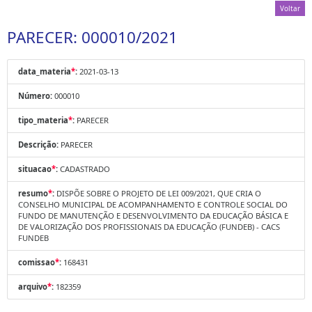
Voltar
PARECER: 000010/2021
data_materia
*
:
2021-03-13
Número:
000010
tipo_materia
*
:
PARECER
Descrição:
PARECER
situacao
*
:
CADASTRADO
resumo
*
:
DISPÕE SOBRE O PROJETO DE LEI 009/2021, QUE CRIA O
CONSELHO MUNICIPAL DE ACOMPANHAMENTO E CONTROLE SOCIAL DO
FUNDO DE MANUTENÇÃO E DESENVOLVIMENTO DA EDUCAÇÃO BÁSICA E
DE VALORIZAÇÃO DOS PROFISSIONAIS DA EDUCAÇÃO (FUNDEB) - CACS
FUNDEB
comissao
*
:
168431
arquivo
*
:
182359