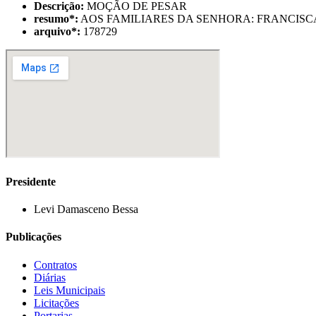
Descrição:
MOÇÃO DE PESAR
resumo
*
:
AOS FAMILIARES DA SENHORA: FRANCISCA 
arquivo
*
:
178729
Presidente
Levi Damasceno Bessa
Publicações
Contratos
Diárias
Leis Municipais
Licitações
Portarias