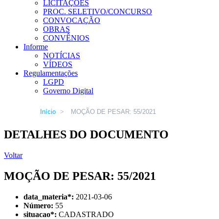
LICITAÇÕES
PROC. SELETIVO/CONCURSO
CONVOCAÇÃO
OBRAS
CONVÊNIOS
Informe
NOTÍCIAS
VÍDEOS
Regulamentações
LGPD
Governo Digital
Início
>
MOÇÃO DE PESAR: 55/2021
DETALHES DO DOCUMENTO
Voltar
MOÇÃO DE PESAR: 55/2021
data_materia
*
:
2021-03-06
Número:
55
situacao
*
:
CADASTRADO