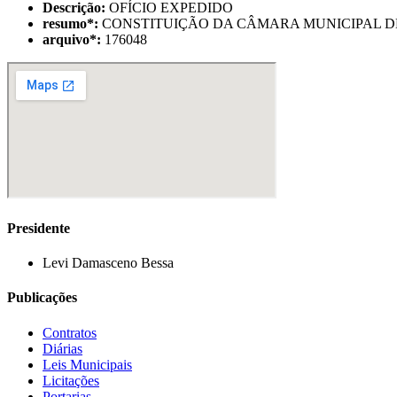
Descrição:
OFÍCIO EXPEDIDO
resumo
*
:
CONSTITUIÇÃO DA CÂMARA MUNICIPAL D
arquivo
*
:
176048
Presidente
Levi Damasceno Bessa
Publicações
Contratos
Diárias
Leis Municipais
Licitações
Portarias