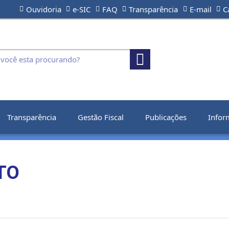
Ouvidoria
e-SIC
FAQ
Transparência
E-mail
C
Transparência
Gestão Fiscal
Publicações
Infor
TO