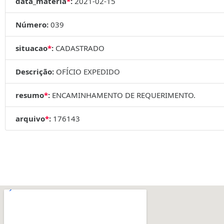
data_materia
*
:
2021-02-15
Número:
039
situacao
*
:
CADASTRADO
Descrição:
OFÍCIO EXPEDIDO
resumo
*
:
ENCAMINHAMENTO DE REQUERIMENTO.
arquivo
*
:
176143