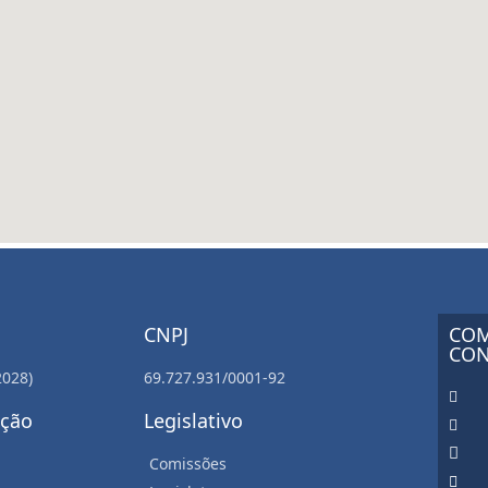
CNPJ
COM
CON
2028)
69.727.931/0001-92
ação
Legislativo
Comissões