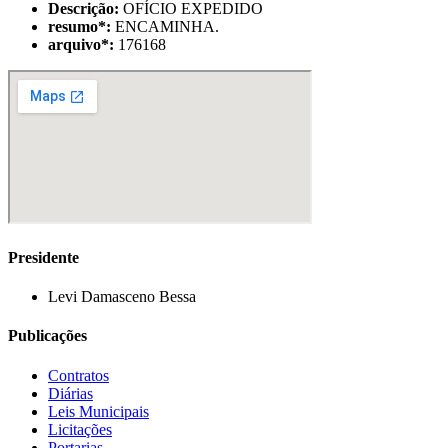
Descrição:
OFÍCIO EXPEDIDO
resumo
*
:
ENCAMINHA.
arquivo
*
:
176168
Presidente
Levi Damasceno Bessa
Publicações
Contratos
Diárias
Leis Municipais
Licitações
Portarias