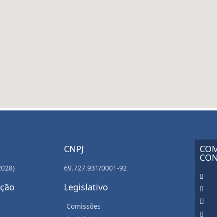
CNPJ
COM
CON
2028)
69.727.931/0001-92
ação
Legislativo
Comissões