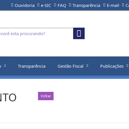
Ouvidoria
e-SIC
FAQ
Transparência
E-mail
C
o
Transparência
Gestão Fiscal
Publicações
NTO
Voltar