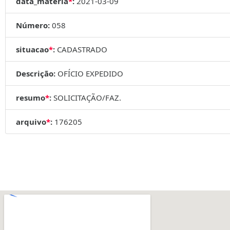
data_materia
*
:
2021-03-09
Número:
058
situacao
*
:
CADASTRADO
Descrição:
OFÍCIO EXPEDIDO
resumo
*
:
SOLICITAÇÃO/FAZ.
arquivo
*
:
176205