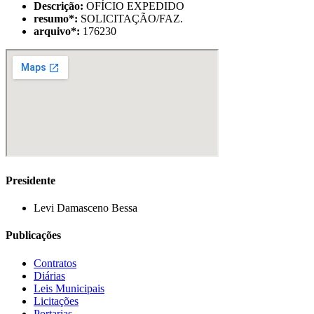
Descrição:
OFÍCIO EXPEDIDO
resumo
*
:
SOLICITAÇÃO/FAZ.
arquivo
*
:
176230
Presidente
Levi Damasceno Bessa
Publicações
Contratos
Diárias
Leis Municipais
Licitações
Portarias