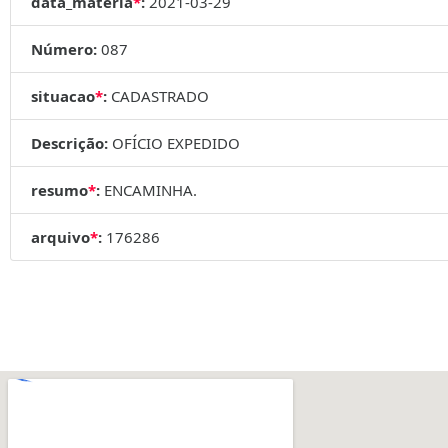
data_materia
*
:
2021-03-29
Número:
087
situacao
*
:
CADASTRADO
Descrição:
OFÍCIO EXPEDIDO
resumo
*
:
ENCAMINHA.
arquivo
*
:
176286