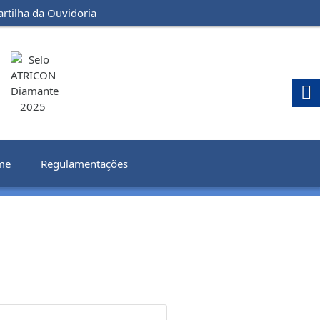
artilha da Ouvidoria
me
Regulamentações