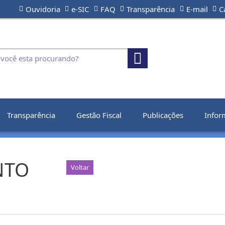
Ouvidoria
e-SIC
FAQ
Transparência
E-mail
C
Transparência
Gestão Fiscal
Publicações
Infor
NTO
Voltar