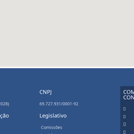
CNPJ
COM
CON
2028)
69.727.931/0001-92
ação
Legislativo
Comissões