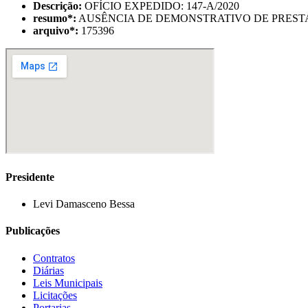
Descrição:
OFÍCIO EXPEDIDO: 147-A/2020
resumo
*
:
AUSÊNCIA DE DEMONSTRATIVO DE PRESTA
arquivo
*
:
175396
Presidente
Levi Damasceno Bessa
Publicações
Contratos
Diárias
Leis Municipais
Licitações
Portarias