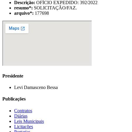
Descrição:
OFÍCIO EXPEDIDO: 392/2022
resumo
*
:
SOLICITAÇÃO/FAZ.
arquivo
*
:
177698
Presidente
Levi Damasceno Bessa
Publicações
Contratos
Diárias
Leis Municipais
Licitações
Portarias