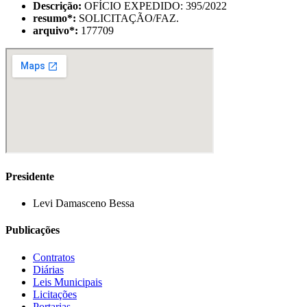
Descrição:
OFÍCIO EXPEDIDO: 395/2022
resumo
*
:
SOLICITAÇÃO/FAZ.
arquivo
*
:
177709
Presidente
Levi Damasceno Bessa
Publicações
Contratos
Diárias
Leis Municipais
Licitações
Portarias