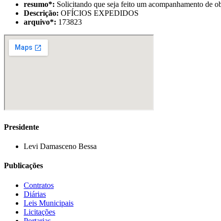
resumo
*
:
Solicitando que seja feito um acompanhamento de obras
Descrição:
OFÍCIOS EXPEDIDOS
arquivo
*
:
173823
Presidente
Levi Damasceno Bessa
Publicações
Contratos
Diárias
Leis Municipais
Licitações
Portarias