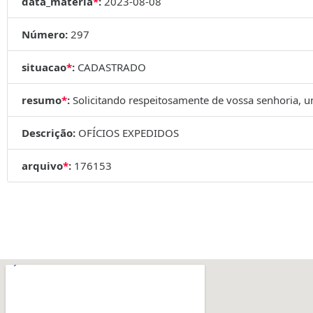
data_materia
*
:
2023-08-08
Número:
297
situacao
*
:
CADASTRADO
resumo
*
:
Solicitando respeitosamente de vossa senhoria, u
Descrição:
OFÍCIOS EXPEDIDOS
arquivo
*
:
176153