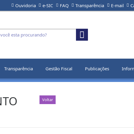
Ouvidoria
e-SIC
FAQ
Transparência
E-mail
C
Transparência
Gestão Fiscal
Publicações
Infor
NTO
Voltar