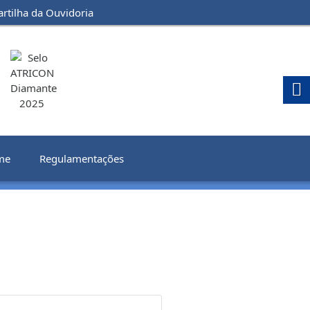
artilha da Ouvidoria
me
Regulamentações