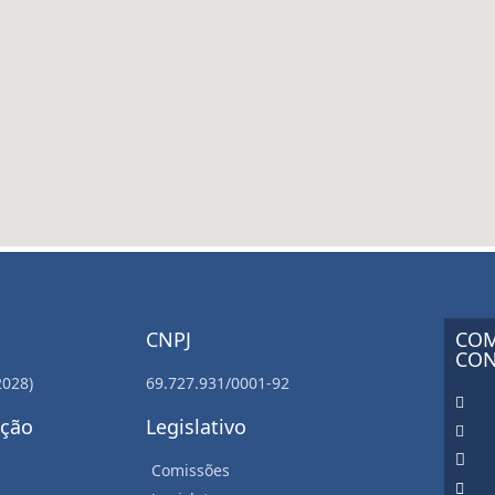
CNPJ
COM
CON
2028)
69.727.931/0001-92
ação
Legislativo
Comissões