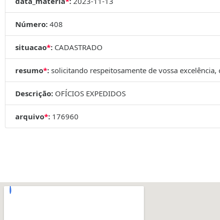
data_materia
*
:
2023-11-13
Número:
408
situacao
*
:
CADASTRADO
resumo
*
:
solicitando respeitosamente de vossa excelência, 
Descrição:
OFÍCIOS EXPEDIDOS
arquivo
*
:
176960