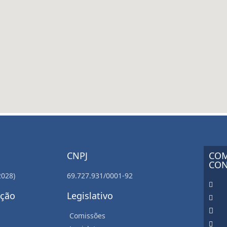
CNPJ
COM
CON
2028)
69.727.931/0001-92
ação
Legislativo
Comissões