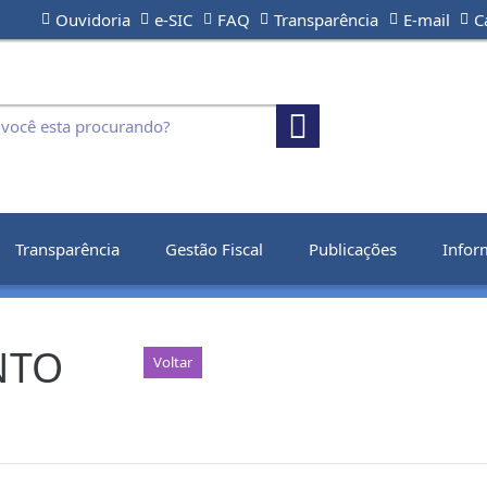
Ouvidoria
e-SIC
FAQ
Transparência
E-mail
C
Transparência
Gestão Fiscal
Publicações
Infor
NTO
Voltar