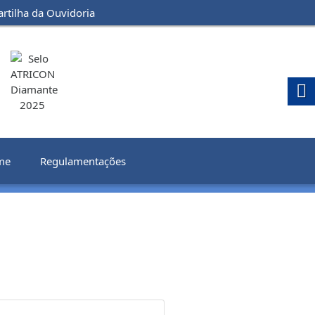
artilha da Ouvidoria
me
Regulamentações