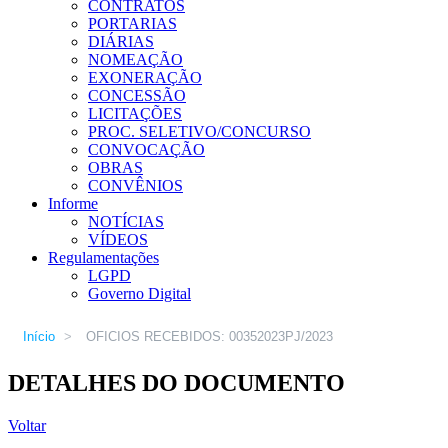
CONTRATOS
PORTARIAS
DIÁRIAS
NOMEAÇÃO
EXONERAÇÃO
CONCESSÃO
LICITAÇÕES
PROC. SELETIVO/CONCURSO
CONVOCAÇÃO
OBRAS
CONVÊNIOS
Informe
NOTÍCIAS
VÍDEOS
Regulamentações
LGPD
Governo Digital
Início
>
OFICIOS RECEBIDOS: 00352023PJ/2023
DETALHES DO DOCUMENTO
Voltar