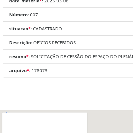
data_materia
*
:
2023-03-08
Número:
007
situacao
*
:
CADASTRADO
Descrição:
OFÍCIOS RECEBIDOS
resumo
*
:
SOLICITAÇÃO DE CESSÃO DO ESPAÇO DO PLENÁ
arquivo
*
:
178073