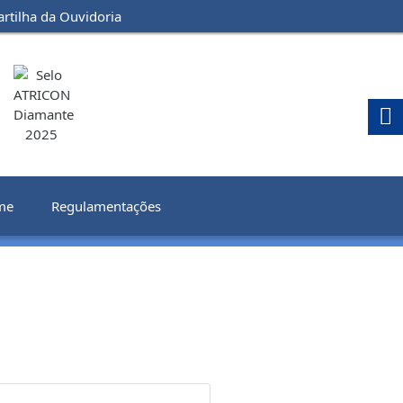
artilha da Ouvidoria
me
Regulamentações