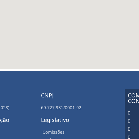
CNPJ
COM
CON
2028)
69.727.931/0001-92
ação
Legislativo
Comissões