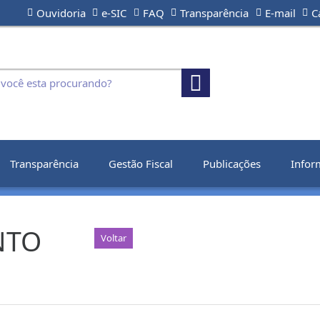
Ouvidoria
e-SIC
FAQ
Transparência
E-mail
C
Transparência
Gestão Fiscal
Publicações
Infor
NTO
Voltar