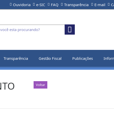
Ouvidoria
e-SIC
FAQ
Transparência
E-mail
C
Transparência
Gestão Fiscal
Publicações
Infor
NTO
Voltar