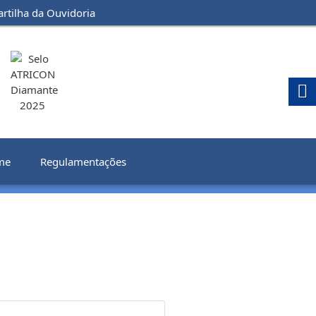
artilha da Ouvidoria
me
Regulamentações