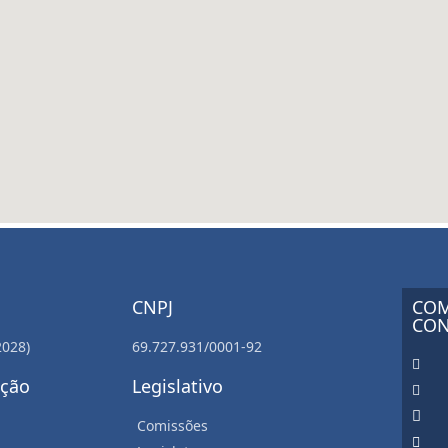
CNPJ
COM
CON
2028)
69.727.931/0001-92
ação
Legislativo
Comissões