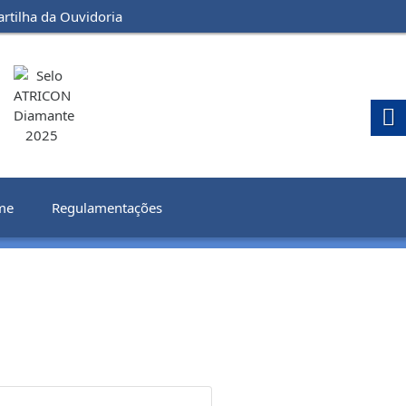
artilha da Ouvidoria
me
Regulamentações