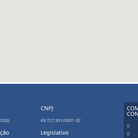
CNPJ
COM
CON
2028)
69.727.931/0001-92
ação
Legislativo