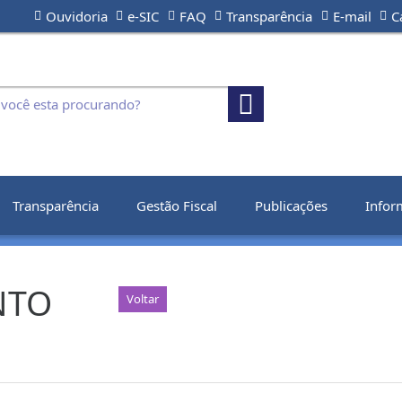
Ouvidoria
e-SIC
FAQ
Transparência
E-mail
C
Transparência
Gestão Fiscal
Publicações
Infor
NTO
Voltar