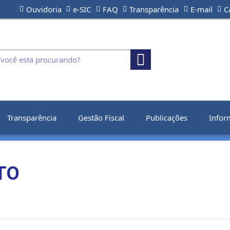
Ouvidoria
e-SIC
FAQ
Transparência
E-mail
C
Transparência
Gestão Fiscal
Publicações
Infor
TO