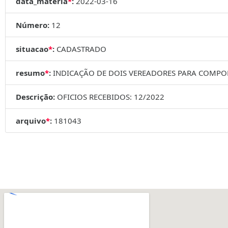
data_materia
*
:
2022-03-16
Número:
12
situacao
*
:
CADASTRADO
resumo
*
:
INDICAÇÃO DE DOIS VEREADORES PARA COMPO
Descrição:
OFICIOS RECEBIDOS: 12/2022
arquivo
*
:
181043