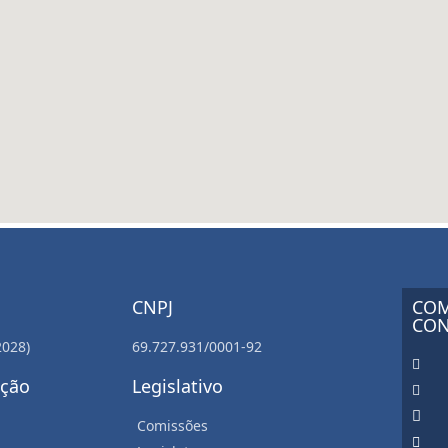
CNPJ
COM
CON
2028)
69.727.931/0001-92
ação
Legislativo
Comissões