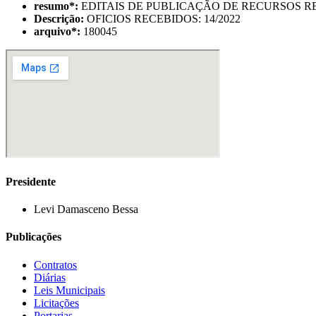
resumo
*
:
EDITAIS DE PUBLICAÇÃO DE RECURSOS RE
Descrição:
OFICIOS RECEBIDOS: 14/2022
arquivo
*
:
180045
Presidente
Levi Damasceno Bessa
Publicações
Contratos
Diárias
Leis Municipais
Licitações
Portarias