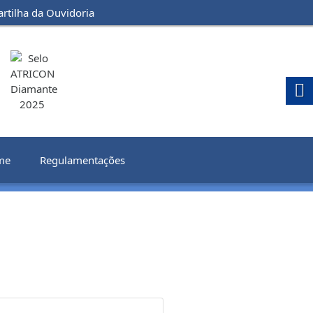
artilha da Ouvidoria
me
Regulamentações