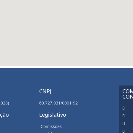
CNPJ
COM
CON
2028)
69.727.931/0001-92
ação
Legislativo
Comissões