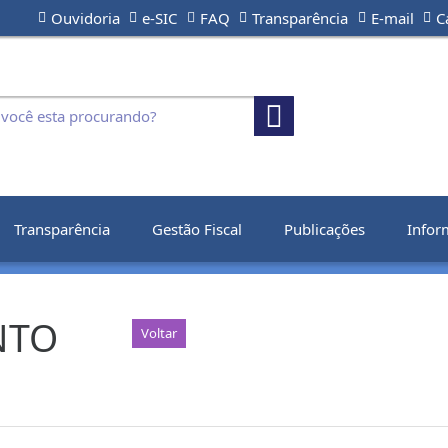
Ouvidoria
e-SIC
FAQ
Transparência
E-mail
C
Transparência
Gestão Fiscal
Publicações
Infor
NTO
Voltar