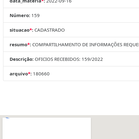
data_materia
*
:
2022-09-16
Número:
159
situacao
*
:
CADASTRADO
resumo
*
:
COMPARTILHAMENTO DE INFORMAÇÕES REQUERI
Descrição:
OFICIOS RECEBIDOS: 159/2022
arquivo
*
:
180660