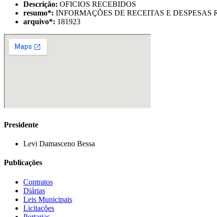
Descrição:
OFICIOS RECEBIDOS
resumo
*
:
INFORMAÇÕES DE RECEITAS E DESPESAS R
arquivo
*
:
181923
Presidente
Levi Damasceno Bessa
Publicações
Contratos
Diárias
Leis Municipais
Licitações
Portarias