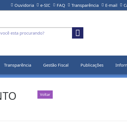
Ouvidoria
e-SIC
FAQ
Transparência
E-mail
C
Transparência
Gestão Fiscal
Publicações
Infor
NTO
Voltar