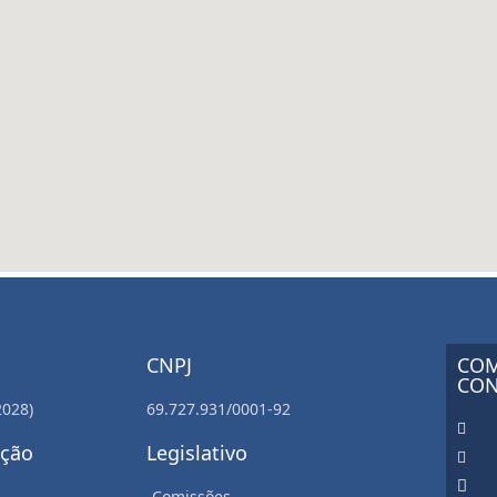
CNPJ
COM
CON
2028)
69.727.931/0001-92
ação
Legislativo
Comissões