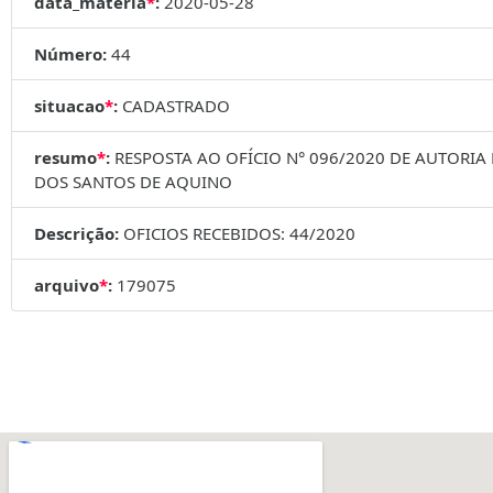
data_materia
*
:
2020-05-28
Número:
44
situacao
*
:
CADASTRADO
resumo
*
:
RESPOSTA AO OFÍCIO N° 096/2020 DE AUTORIA
DOS SANTOS DE AQUINO
Descrição:
OFICIOS RECEBIDOS: 44/2020
arquivo
*
:
179075