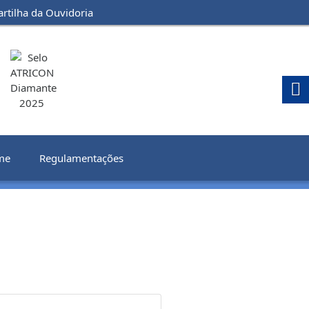
artilha da Ouvidoria
me
Regulamentações