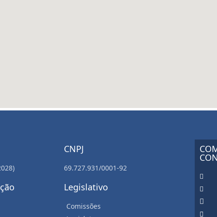
CNPJ
COM
CON
2028)
69.727.931/0001-92
ação
Legislativo
Comissões