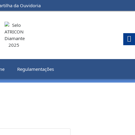
artilha da Ouvidoria
me
Regulamentações