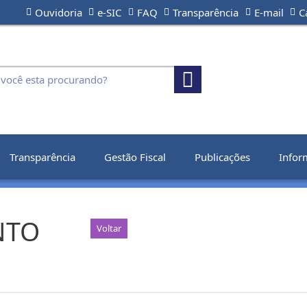
Ouvidoria
e-SIC
FAQ
Transparência
E-mail
C
Transparência
Gestão Fiscal
Publicações
Infor
NTO
Voltar