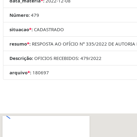
data_materia
*
:
2022-12-08
Número:
479
situacao
*
:
CADASTRADO
resumo
*
:
RESPOSTA AO OFÍCIO N° 335/2022 DE AUTORI
Descrição:
OFICIOS RECEBIDOS: 479/2022
arquivo
*
:
180697