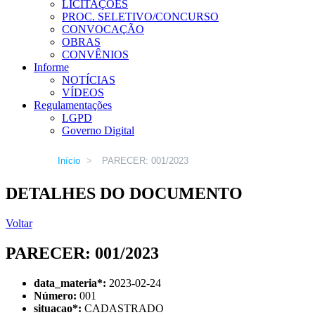
LICITAÇÕES
PROC. SELETIVO/CONCURSO
CONVOCAÇÃO
OBRAS
CONVÊNIOS
Informe
NOTÍCIAS
VÍDEOS
Regulamentações
LGPD
Governo Digital
Início
>
PARECER: 001/2023
DETALHES DO DOCUMENTO
Voltar
PARECER: 001/2023
data_materia
*
:
2023-02-24
Número:
001
situacao
*
:
CADASTRADO