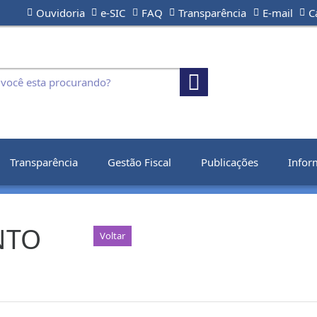
Ouvidoria
e-SIC
FAQ
Transparência
E-mail
C
Transparência
Gestão Fiscal
Publicações
Infor
NTO
Voltar