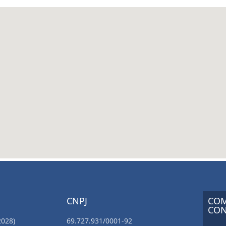
CNPJ
COM
CON
2028)
69.727.931/0001-92