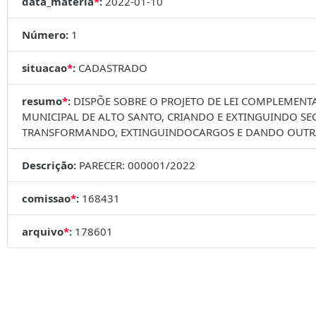
data_materia
*
:
2022-01-10
Número:
1
situacao
*
:
CADASTRADO
resumo
*
:
DISPÕE SOBRE O PROJETO DE LEI COMPLEMENTA
MUNICIPAL DE ALTO SANTO, CRIANDO E EXTINGUINDO S
TRANSFORMANDO, EXTINGUINDOCARGOS E DANDO OUTRA
Descrição:
PARECER: 000001/2022
comissao
*
:
168431
arquivo
*
:
178601