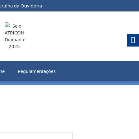
artilha da Ouvidoria
me
Regulamentações