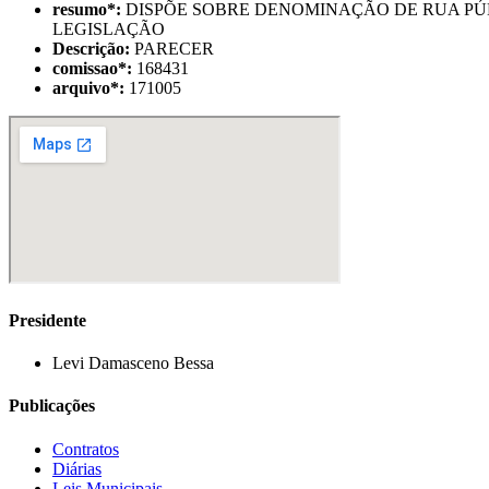
resumo
*
:
DISPÕE SOBRE DENOMINAÇÃO DE RUA PÚB
LEGISLAÇÃO
Descrição:
PARECER
comissao
*
:
168431
arquivo
*
:
171005
Presidente
Levi Damasceno Bessa
Publicações
Contratos
Diárias
Leis Municipais