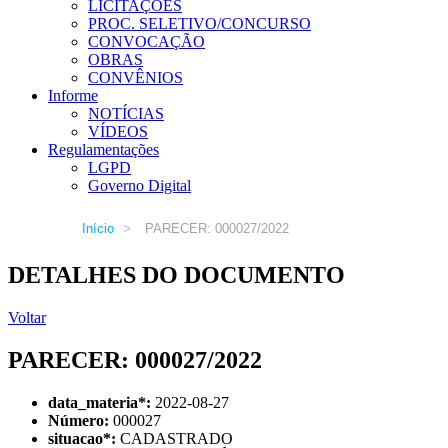
LICITAÇÕES
PROC. SELETIVO/CONCURSO
CONVOCAÇÃO
OBRAS
CONVÊNIOS
Informe
NOTÍCIAS
VÍDEOS
Regulamentações
LGPD
Governo Digital
Início
>
PARECER: 000027/2022
DETALHES DO DOCUMENTO
Voltar
PARECER: 000027/2022
data_materia
*
:
2022-08-27
Número:
000027
situacao
*
:
CADASTRADO