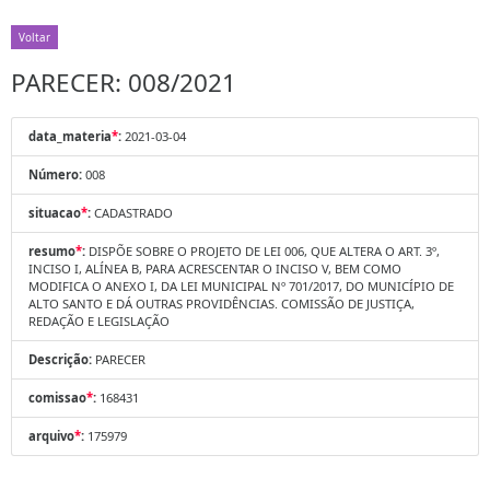
Voltar
PARECER: 008/2021
data_materia
*
:
2021-03-04
Número:
008
situacao
*
:
CADASTRADO
resumo
*
:
DISPÕE SOBRE O PROJETO DE LEI 006, QUE ALTERA O ART. 3º,
INCISO I, ALÍNEA B, PARA ACRESCENTAR O INCISO V, BEM COMO
MODIFICA O ANEXO I, DA LEI MUNICIPAL Nº 701/2017, DO MUNICÍPIO DE
ALTO SANTO E DÁ OUTRAS PROVIDÊNCIAS. COMISSÃO DE JUSTIÇA,
REDAÇÃO E LEGISLAÇÃO
Descrição:
PARECER
comissao
*
:
168431
arquivo
*
:
175979