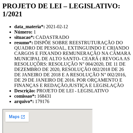
PROJETO DE LEI – LEGISLATIVO:
1/2021
data_materia
*
:
2021-02-12
Número:
1
situacao
*
:
CADASTRADO
resumo
*
:
DISPÕE SOBRE REESTRUTURAÇÃO DO
QUADRO DE PESSOAL, EXTINGUINDO E CRIANDO
CARGOS E FIXANDO REMUNERAÇÃO NA CÂMARA
MUNICIPAL DE ALTO SANTO- CEARÁ ( REVOGA AS
RESOLUÇÕRS: RESOLUÇÃO N° 004/2020, DE 11 DE
DEZEMBRO DE 2020, RESOLUÇÃO 002/2018 DE 26
DE JANEIRO DE 2018 E A RESOLUÇÃO N° 002/2016,
DE 29 DE JANEIRO DE 2016. POR ORÇAMENTO E
FINANÇAS E REDAÇÃO,JUSTIÇA E LEGISLAÇÃO
Descrição:
PROJETO DE LEI - LEGISLATIVO
comissao
*
:
168431
arquivo
*
:
179176