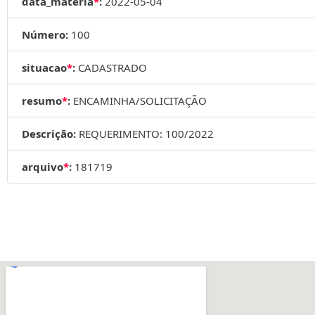
data_materia
*
:
2022-05-04
Número:
100
situacao
*
:
CADASTRADO
resumo
*
:
ENCAMINHA/SOLICITAÇÃO
Descrição:
REQUERIMENTO: 100/2022
arquivo
*
:
181719