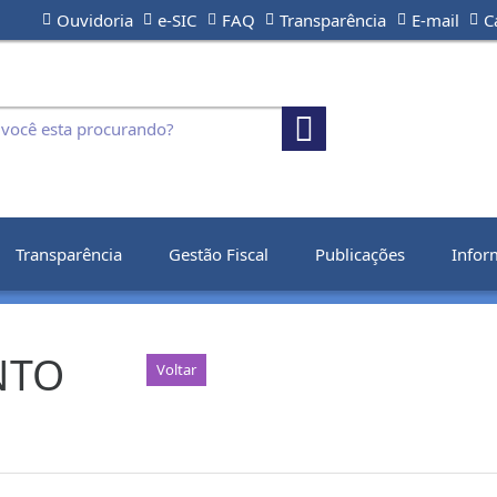
Ouvidoria
e-SIC
FAQ
Transparência
E-mail
C
Transparência
Gestão Fiscal
Publicações
Infor
NTO
Voltar