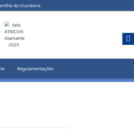
artilha da Ouvidoria
me
Regulamentações