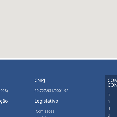
CNPJ
COM
CON
2028)
69.727.931/0001-92
ação
Legislativo
Comissões