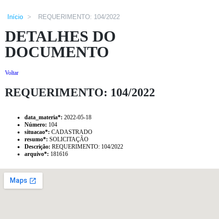
Início
>
REQUERIMENTO: 104/2022
DETALHES DO
DOCUMENTO
Voltar
REQUERIMENTO: 104/2022
data_materia
*
:
2022-05-18
Número:
104
situacao
*
:
CADASTRADO
resumo
*
:
SOLICITAÇÃO
Descrição:
REQUERIMENTO: 104/2022
arquivo
*
:
181616