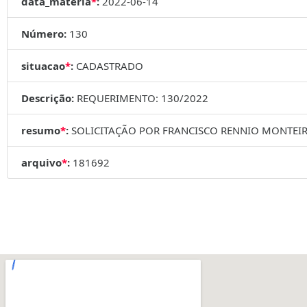
data_materia
*
:
2022-06-14
Número:
130
situacao
*
:
CADASTRADO
Descrição:
REQUERIMENTO: 130/2022
resumo
*
:
SOLICITAÇÃO POR FRANCISCO RENNIO MONTEI
arquivo
*
:
181692