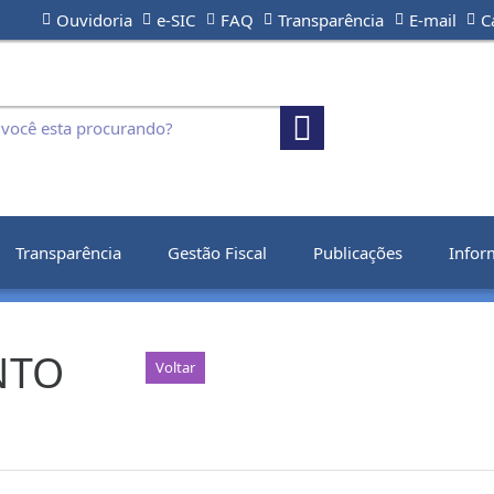
Ouvidoria
e-SIC
FAQ
Transparência
E-mail
C
Transparência
Gestão Fiscal
Publicações
Infor
NTO
Voltar