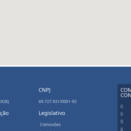
CNPJ
COM
CON
2028)
69.727.931/0001-92
ação
Legislativo
Comissões