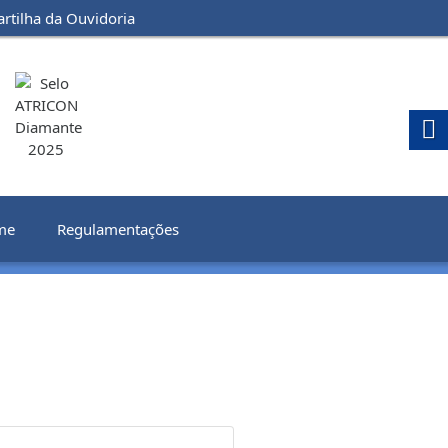
artilha da Ouvidoria
me
Regulamentações