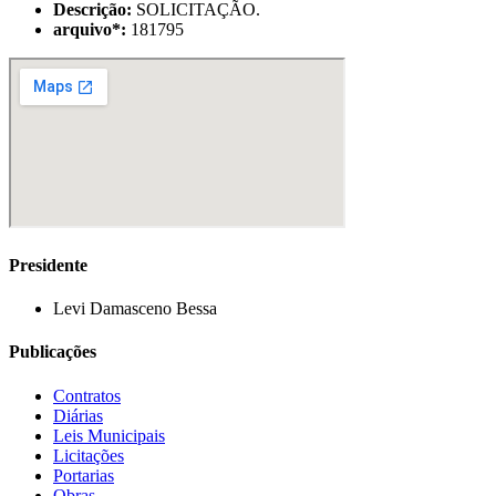
Descrição:
SOLICITAÇÃO.
arquivo
*
:
181795
Presidente
Levi Damasceno Bessa
Publicações
Contratos
Diárias
Leis Municipais
Licitações
Portarias
Obras