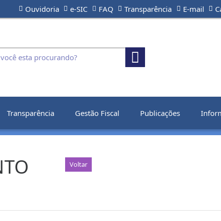
Ouvidoria
e-SIC
FAQ
Transparência
E-mail
C
Transparência
Gestão Fiscal
Publicações
Infor
NTO
Voltar