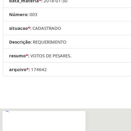
data_materia
*
:
2018-01-30
Número:
003
situacao
*
:
CADASTRADO
Descrição:
REQUERIMENTO
resumo
*
:
VOTOS DE PESARES.
arquivo
*
:
174642