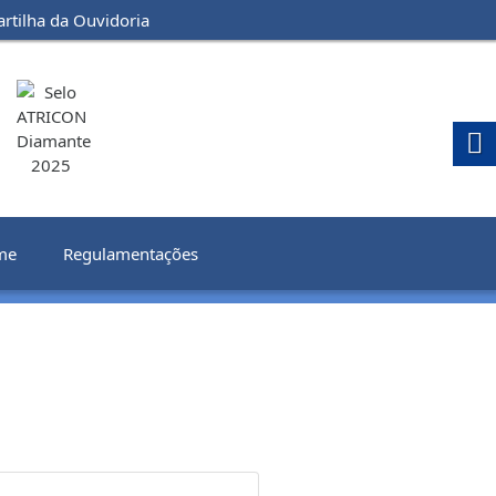
artilha da Ouvidoria
me
Regulamentações