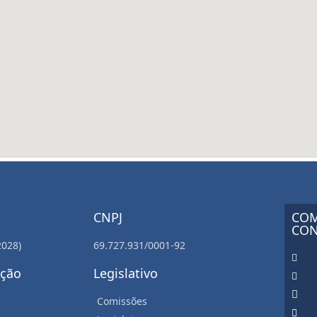
CNPJ
COM
CON
2028)
69.727.931/0001-92
ação
Legislativo
Comissões