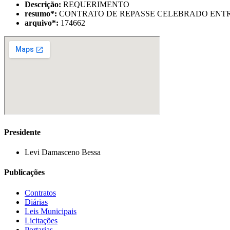
Descrição:
REQUERIMENTO
resumo
*
:
CONTRATO DE REPASSE CELEBRADO ENTRE
arquivo
*
:
174662
Presidente
Levi Damasceno Bessa
Publicações
Contratos
Diárias
Leis Municipais
Licitações
Portarias