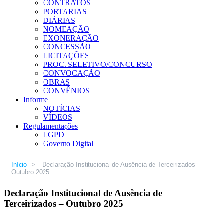
CONTRATOS
PORTARIAS
DIÁRIAS
NOMEAÇÃO
EXONERAÇÃO
CONCESSÃO
LICITAÇÕES
PROC. SELETIVO/CONCURSO
CONVOCAÇÃO
OBRAS
CONVÊNIOS
Informe
NOTÍCIAS
VÍDEOS
Regulamentações
LGPD
Governo Digital
Início
>
Declaração Institucional de Ausência de Terceirizados –
Outubro 2025
Declaração Institucional de Ausência de
Terceirizados – Outubro 2025