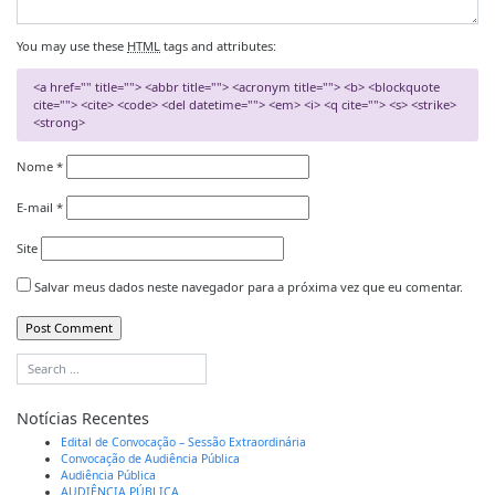
You may use these
HTML
tags and attributes:
<a href="" title=""> <abbr title=""> <acronym title=""> <b> <blockquote
cite=""> <cite> <code> <del datetime=""> <em> <i> <q cite=""> <s> <strike>
<strong>
Nome
*
E-mail
*
Site
Salvar meus dados neste navegador para a próxima vez que eu comentar.
Notícias Recentes
Edital de Convocação – Sessão Extraordinária
Convocação de Audiência Pública
Audiência Pública
AUDIÊNCIA PÚBLICA