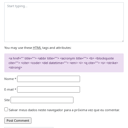
You may use these
HTML
tags and attributes:
<a href="" title=""> <abbr title=""> <acronym title=""> <b> <blockquote
cite=""> <cite> <code> <del datetime=""> <em> <i> <q cite=""> <s> <strike>
<strong>
Nome
*
E-mail
*
Site
Salvar meus dados neste navegador para a próxima vez que eu comentar.