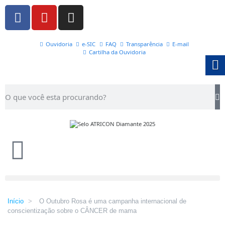
Ouvidoria
e-SIC
FAQ
Transparência
E-mail
Cartilha da Ouvidoria
Início
>
O Outubro Rosa é uma campanha internacional de
conscientização sobre o CÂNCER de mama