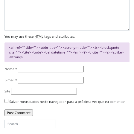
You may use these
HTML
tags and attributes:
<a href="" title=""> <abbr title=""> <acronym title=""> <b> <blockquote
cite=""> <cite> <code> <del datetime=""> <em> <i> <q cite=""> <s> <strike>
<strong>
Nome
*
E-mail
*
Site
Salvar meus dados neste navegador para a próxima vez que eu comentar.