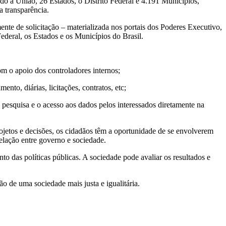
o a União, 26 Estados, o Distrito Federal e 4.191 Municípios,
a transparência.
ente de solicitação – materializada nos portais dos Poderes Executivo,
ederal, os Estados e os Municípios do Brasil.
om o apoio dos controladores internos;
nto, diárias, licitações, contratos, etc;
a pesquisa e o acesso aos dados pelos interessados diretamente na
rojetos e decisões, os cidadãos têm a oportunidade de se envolverem
relação entre governo e sociedade.
nto das políticas públicas. A sociedade pode avaliar os resultados e
ão de uma sociedade mais justa e igualitária.