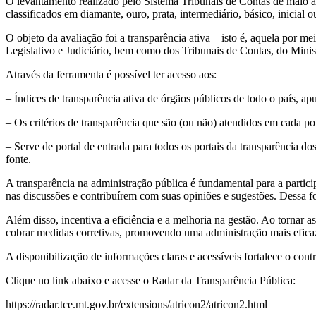
O levantamento realizado pelo Sistema Tribunais de Contas de maio a
classificados em diamante, ouro, prata, intermediário, básico, inicial 
O objeto da avaliação foi a transparência ativa – isto é, aquela por 
Legislativo e Judiciário, bem como dos Tribunais de Contas, do Minist
Através da ferramenta é possível ter acesso aos:
– Índices de transparência ativa de órgãos públicos de todo o país, 
– Os critérios de transparência que são (ou não) atendidos em cada port
– Serve de portal de entrada para todos os portais da transparência d
fonte.
A transparência na administração pública é fundamental para a partici
nas discussões e contribuírem com suas opiniões e sugestões. Dessa fo
Além disso, incentiva a eficiência e a melhoria na gestão. Ao tornar as
cobrar medidas corretivas, promovendo uma administração mais eficaz 
A disponibilização de informações claras e acessíveis fortalece o contr
Clique no link abaixo e acesse o Radar da Transparência Pública:
https://radar.tce.mt.gov.br/extensions/atricon2/atricon2.html