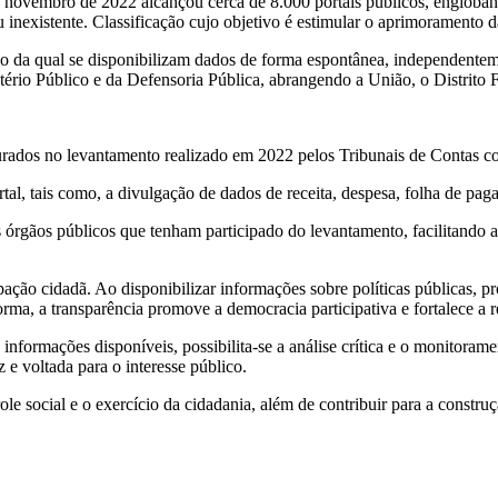
 novembro de 2022 alcançou cerca de 8.000 portais públicos, engloband
ou inexistente. Classificação cujo objetivo é estimular o aprimoramento d
meio da qual se disponibilizam dados de forma espontânea, independentem
ério Público e da Defensoria Pública, abrangendo a União, o Distrito F
apurados no levantamento realizado em 2022 pelos Tribunais de Contas c
al, tais como, a divulgação de dados de receita, despesa, folha de pagame
os órgãos públicos que tenham participado do levantamento, facilitando 
pação cidadã. Ao disponibilizar informações sobre políticas públicas, p
rma, a transparência promove a democracia participativa e fortalece a 
 informações disponíveis, possibilita-se a análise crítica e o monitorame
e voltada para o interesse público.
ole social e o exercício da cidadania, além de contribuir para a construç